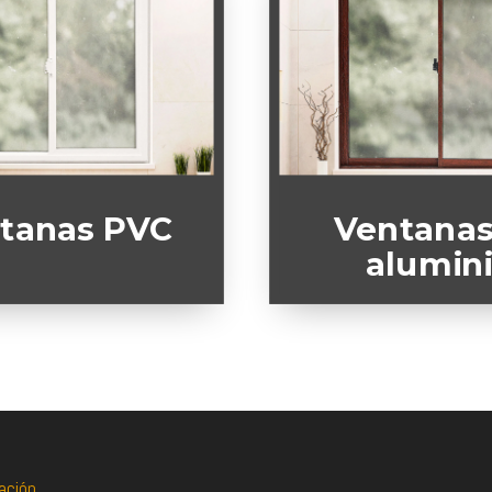
tanas PVC
Ventanas
alumin
ación