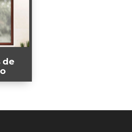
 de
io