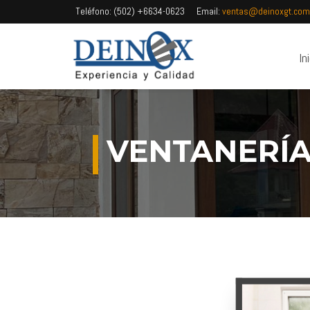
Teléfono:
(502) +6634-0623
Email:
ventas@deinoxgt.com
In
VENTANERÍ