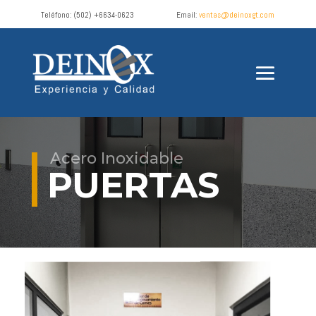
Teléfono:
(502) +6634-0623
Email:
ventas@deinoxgt.com
Acero Inoxidable
PUERTAS